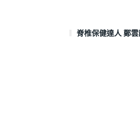
脊椎保健達人 鄭雲