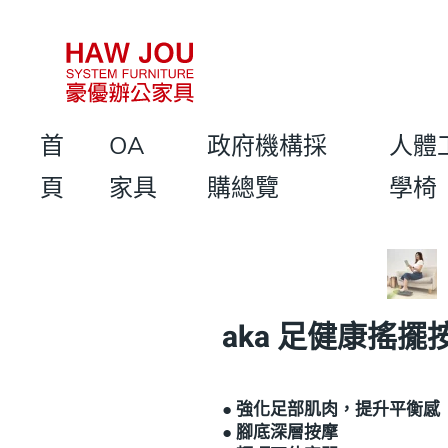
首
OA
政府機構採
人體
頁
家具
購總覽
學椅
aka 足健康搖擺
● 強化足部肌肉，提升平衡感
● 腳底深層按摩