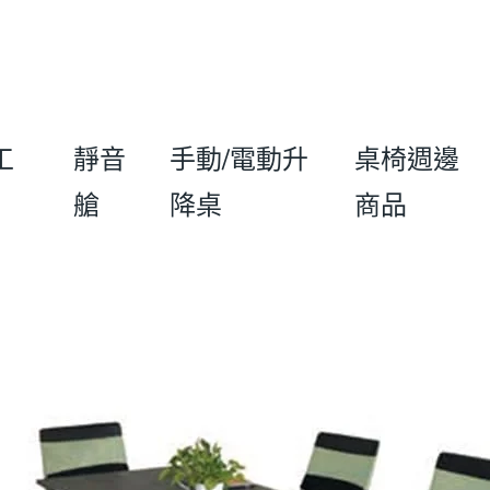
工
靜音
手動/電動升
桌椅週邊
艙
降桌
商品