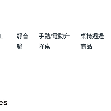
工
靜音
手動/電動升
桌椅週邊
艙
降桌
商品