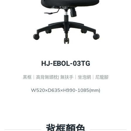
HJ-EBOL-03TG
黑框｜高背無頭枕| 無扶手｜坐泡網｜尼龍腳
W520×D635×H990-1085(mm)
背框顏色