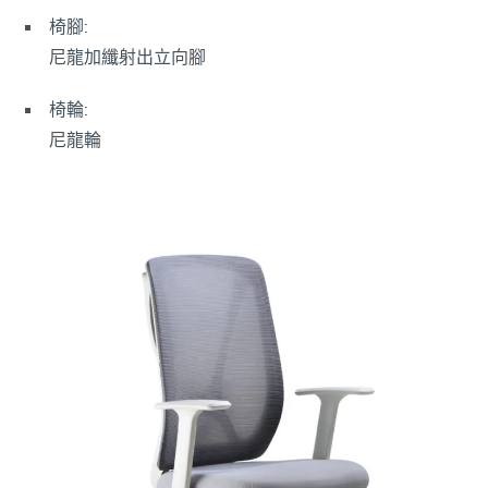
椅腳:
尼龍加纖射出立向腳
椅輪:
尼龍輪