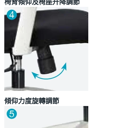
椅背傾仰及椅座升降調節
傾仰力度旋轉調節