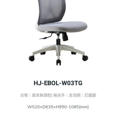
HJ-EBOL-W03TG
白框｜高背無頭枕| 無扶手｜坐泡網｜尼龍腳
W520×D635×H990-1085(mm)