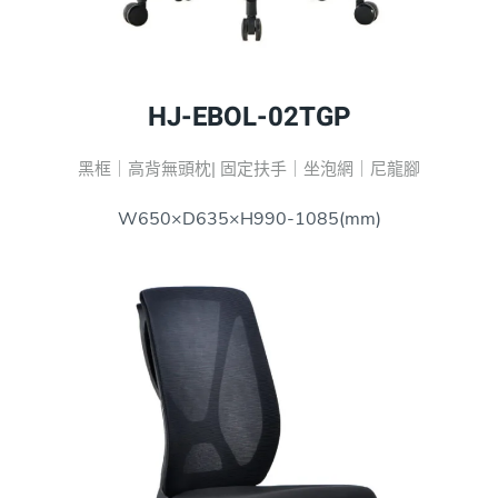
HJ-EBOL-02TGP
黑框｜高背無頭枕| 固定扶手｜坐泡網｜尼龍腳
W650×D635×H990-1085(mm)