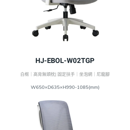
HJ-EBOL-W02TGP
白框｜高背無頭枕| 固定扶手｜坐泡網｜尼龍腳
W650×D635×H990-1085(mm)