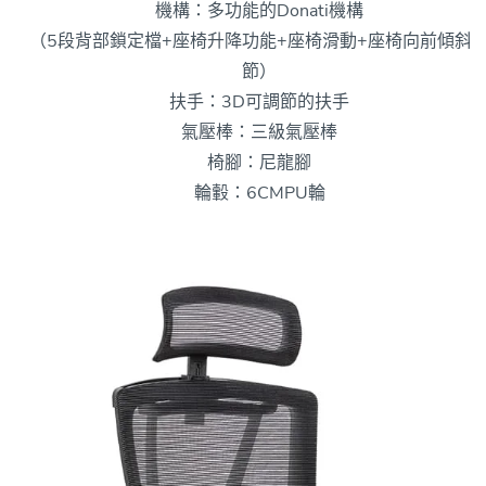
機構：多功能的Donati機構
（5段背部鎖定檔+座椅升降功能+座椅滑動+座椅向前傾斜
節）
扶手：3D可調節的扶手
氣壓棒：三級氣壓棒
椅腳：尼龍腳
輪轂：6CMPU輪