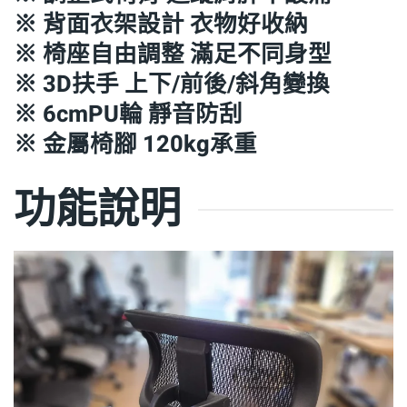
※ 背面衣架設計 衣物好收納
※ 椅座自由調整 滿足不同身型
※ 3D扶手 上下/前後/斜角變換
※ 6cmPU輪 靜音防刮
※ 金屬椅腳 120kg承重
功能說明