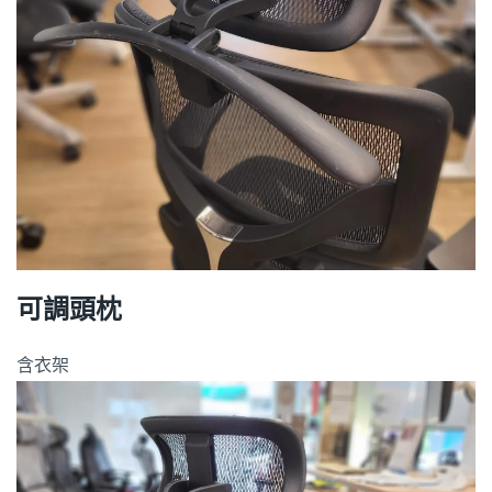
可調頭枕
含衣架