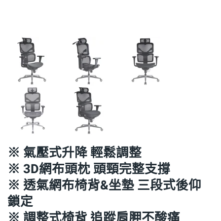
※ 氣壓式升降 輕鬆調整
※ 3D網布頭枕 頭頸完整支撐
※ 透氣網布椅背&坐墊 三段式後仰
鎖定
※ 調整式椅背 追蹤肩胛不酸痛