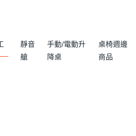
工
靜音
手動/電動升
桌椅週邊
艙
降桌
商品