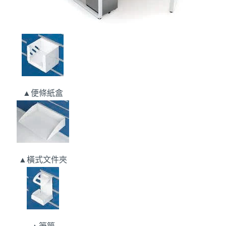
▲便條紙盒
▲橫式文件夾