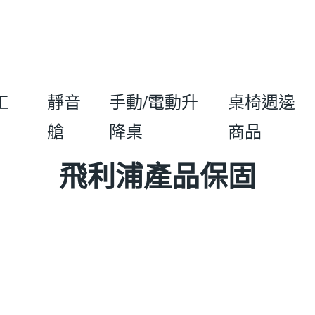
工
靜音
手動/電動升
桌椅週邊
艙
降桌
商品
飛利浦產品保固