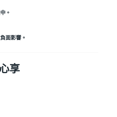
圾中。
成負面影響。
心享