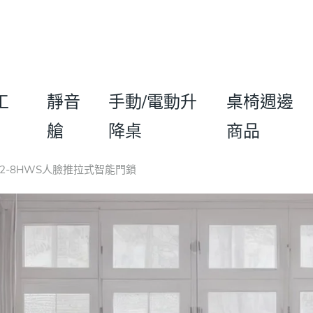
工
靜音
手動/電動升
桌椅週邊
艙
降桌
商品
 702-8HWS人臉推拉式智能門鎖